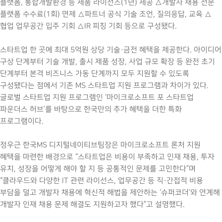
플랫폼, 통합개발환경 등 제품 라이선스(1년) 제공 △개발자 채용 전문
플랫폼 수수료(1회) 면제 △파트너 공식 기술 조언, 질의응답, 교육 △
협업 업무공간 입주 기회 △IR 피칭 기회 등으로 구성됐다.
스타트업 한 곳에 최대 5억원 상당 기술·금전 혜택을 제공한다. 아이디어
구상 단계부터 기술 개발, 출시 제품 성장, 사업 규모 확장 등 완전 초기
단계부터 본격 비즈니스 가동 단계까지 모두 지원할 수 있도록
구성됐다는 점에서 기존 MS 스타트업 지원 프로그램과 차이가 있다.
글로벌 스타트업 지원 프로그램인 ‘마이크로소프트 포 스타트업
파운더스 허브’를 바탕으로 한국만의 추가 혜택을 더한 특화
프로그램이다.
정우근 한국MS 디지털네이티브팀장은 마이크로소프트 론처 지원
혜택을 마련한 배경으로 “스타트업은 비용이 부족하고 인재 채용, 투자
유치, 성장을 어떻게 해야 할 지 등 공통적인 문제를 고민한다”며
“클라우드와 다양한 IT 관련 라이선스, 업무공간 등 직·간접적 비용
부담을 덜고 개발자 채용에 혁신적 해법을 제안하는 ‘슈퍼코더’와 연계해
개발자 인재 채용 문제 해결도 지원하고자 했다”고 설명했다.