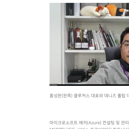
Hit enter to search or ESC to close
홍성완(왼쪽) 클루커스 대표와 데니즈 톨탑
마이크로소프트 애저(Azure) 컨설팅 및 