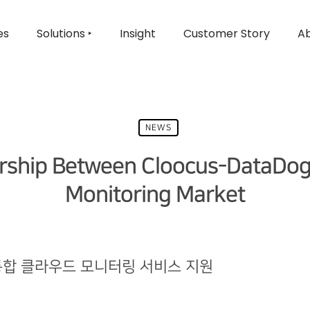
es
Solutions ‣
Insight
Customer Story
Ab
NEWS
ership Between Cloocus-DataDog
Monitoring Market
통합 클라우드 모니터링 서비스 지원