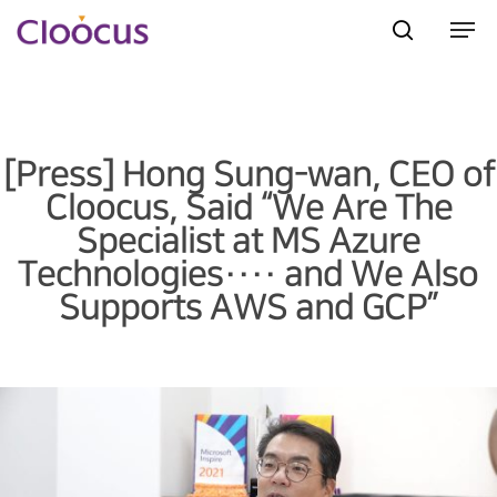
Hit enter to search or ESC to close
[Press] Hong Sung-wan, CEO of
Cloocus, Said “We Are The
Specialist at MS Azure
Technologies···· and We Also
Supports AWS and GCP”