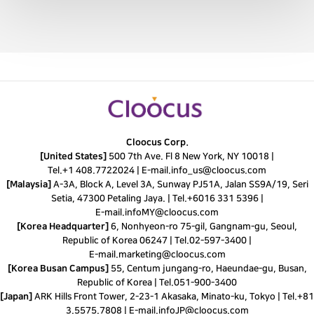
Cloocus Corp.
[United States]
500 7th Ave. Fl 8 New York, NY 10018 |
Tel.
+1 408.7722024
|
E-mail.
info_us@cloocus.com
[Malaysia]
A-3A, Block A, Level 3A, Sunway PJ51A, Jalan SS9A/19, Seri
Setia, 47300 Petaling Jaya. |
Tel.
+6016 331 5396
|
E-mail.
infoMY@cloocus.com
[Korea Headquarter]
6, Nonhyeon-ro 75-gil, Gangnam-gu, Seoul,
Republic of Korea 06247 |
Tel.
02-597-3400
|
E-mail.
marketing@cloocus.com
[Korea Busan Campus]
55, Centum jungang-ro, Haeundae-gu, Busan,
Republic of Korea |
Tel.
051-900-3400
[Japan]
ARK Hills Front Tower, 2-23-1 Akasaka, Minato-ku, Tokyo | Tel.+81
3.5575.7808 | E-mail.
infoJP@cloocus.com