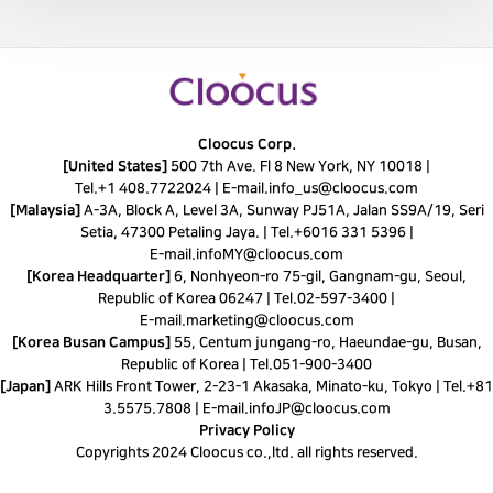
Cloocus Corp.
[United States]
500 7th Ave. Fl 8 New York, NY 10018 |
Tel.
+1 408.7722024
|
E-mail.
info_us@cloocus.com
[Malaysia]
A-3A, Block A, Level 3A, Sunway PJ51A, Jalan SS9A/19, Seri
Setia, 47300 Petaling Jaya. |
Tel.
+6016 331 5396
|
E-mail.
infoMY@cloocus.com
[Korea Headquarter]
6, Nonhyeon-ro 75-gil, Gangnam-gu, Seoul,
Republic of Korea 06247 |
Tel.
02-597-3400
|
E-mail.
marketing@cloocus.com
[Korea Busan Campus]
55, Centum jungang-ro, Haeundae-gu, Busan,
Republic of Korea |
Tel.
051-900-3400
[Japan]
ARK Hills Front Tower, 2-23-1 Akasaka, Minato-ku, Tokyo | Tel.+81
3.5575.7808 | E-mail.
infoJP@cloocus.com
Privacy Policy
Copyrights 2024 Cloocus co.,ltd. all rights reserved.