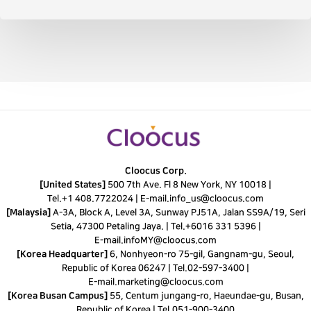
Cloocus Corp.
[United States]
500 7th Ave. Fl 8 New York, NY 10018 |
Tel.
+1 408.7722024
|
E-mail.
info_us@cloocus.com
[Malaysia]
A-3A, Block A, Level 3A, Sunway PJ51A, Jalan SS9A/19, Seri
Setia, 47300 Petaling Jaya. |
Tel.
+6016 331 5396
|
E-mail.
infoMY@cloocus.com
[Korea Headquarter]
6, Nonhyeon-ro 75-gil, Gangnam-gu, Seoul,
Republic of Korea 06247 |
Tel.
02-597-3400
|
E-mail.
marketing@cloocus.com
[Korea Busan Campus]
55, Centum jungang-ro, Haeundae-gu, Busan,
Republic of Korea |
Tel.
051-900-3400