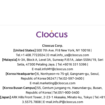
Cloocus Corp.
[United States]
500 7th Ave. Fl 8 New York, NY 10018 |
Tel.
+1 408.7722024
|
E-mail.
info_us@cloocus.com
[Malaysia]
A-3A, Block A, Level 3A, Sunway PJ51A, Jalan SS9A/19, Seri
Setia, 47300 Petaling Jaya. |
Tel.
+6016 331 5396
|
E-mail.
infoMY@cloocus.com
[Korea Headquarter]
6, Nonhyeon-ro 75-gil, Gangnam-gu, Seoul,
Republic of Korea 06247 |
Tel.
02-597-3400
|
E-mail.
marketing@cloocus.com
[Korea Busan Campus]
55, Centum jungang-ro, Haeundae-gu, Busan,
Republic of Korea |
Tel.
051-900-3400
[Japan]
ARK Hills Front Tower, 2-23-1 Akasaka, Minato-ku, Tokyo | Tel.+81
3.5575.7808 | E-mail.
infoJP@cloocus.com