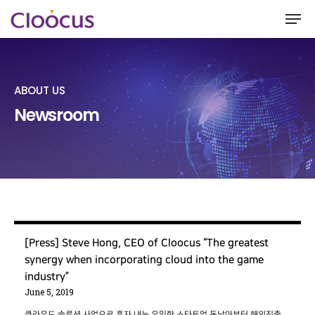
ABOUT US
Hit enter to search or ESC to close
Newsroom
[Press] Steve Hong, CEO of Cloocus “The greatest
synergy when incorporating cloud into the game
industry”
June 5, 2019
클라우드 솔루션 사업으로 흑자 내는 유일한 스타트업 동남아부터 해외진출