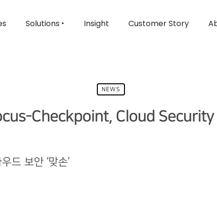
es
Solutions ‣
Insight
Customer Story
Ab
NEWS
ocus-Checkpoint, Cloud Security
우드 보안 ‘맞손’