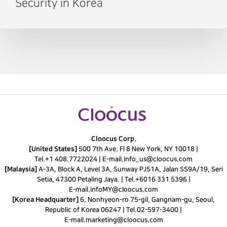
Security in Korea
Cloocus Corp.
[United States]
500 7th Ave. Fl 8 New York, NY 10018 |
Tel.
+1 408.7722024
|
E-mail.
info_us@cloocus.com
[Malaysia]
A-3A, Block A, Level 3A, Sunway PJ51A, Jalan SS9A/19, Seri
Setia, 47300 Petaling Jaya. |
Tel.
+6016 331 5396
|
E-mail.
infoMY@cloocus.com
[Korea Headquarter]
6, Nonhyeon-ro 75-gil, Gangnam-gu, Seoul,
Republic of Korea 06247 |
Tel.
02-597-3400
|
E-mail.
marketing@cloocus.com