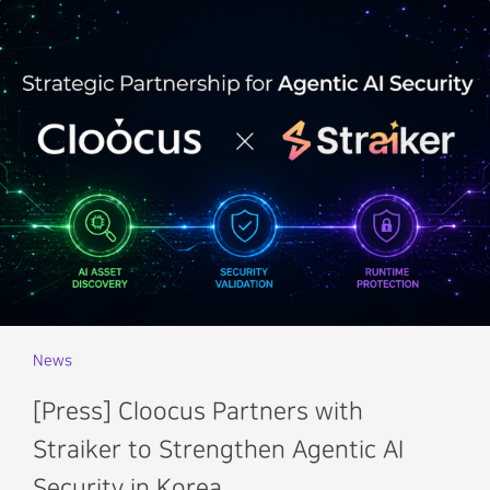
News
[Press] Cloocus Partners with
Straiker to Strengthen Agentic AI
Security in Korea