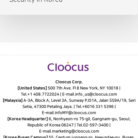
Cloocus Corp.
[United States]
500 7th Ave. Fl 8 New York, NY 10018 |
Tel.
+1 408.7722024
|
E-mail.
info_us@cloocus.com
[Malaysia]
A-3A, Block A, Level 3A, Sunway PJ51A, Jalan SS9A/19, Seri
Setia, 47300 Petaling Jaya. |
Tel.
+6016 331 5396
|
E-mail.
infoMY@cloocus.com
[Korea Headquarter]
6, Nonhyeon-ro 75-gil, Gangnam-gu, Seoul,
Republic of Korea 06247 |
Tel.
02-597-3400
|
E-mail.
marketing@cloocus.com
[Korea Busan Campus]
55, Centum jungang-ro, Haeundae-gu, Busan,