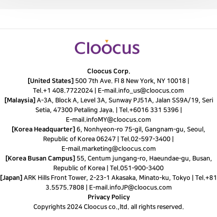
Cloocus Corp.
[United States]
500 7th Ave. Fl 8 New York, NY 10018 |
Tel.
+1 408.7722024
|
E-mail.
info_us@cloocus.com
[Malaysia]
A-3A, Block A, Level 3A, Sunway PJ51A, Jalan SS9A/19, Seri
Setia, 47300 Petaling Jaya. |
Tel.
+6016 331 5396
|
E-mail.
infoMY@cloocus.com
[Korea Headquarter]
6, Nonhyeon-ro 75-gil, Gangnam-gu, Seoul,
Republic of Korea 06247 |
Tel.
02-597-3400
|
E-mail.
marketing@cloocus.com
[Korea Busan Campus]
55, Centum jungang-ro, Haeundae-gu, Busan,
Republic of Korea |
Tel.
051-900-3400
[Japan]
ARK Hills Front Tower, 2-23-1 Akasaka, Minato-ku, Tokyo | Tel.+81
3.5575.7808 | E-mail.
infoJP@cloocus.com
Privacy Policy
Copyrights 2024 Cloocus co.,ltd. all rights reserved.