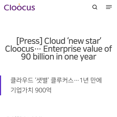
Hit enter to search or ESC to close
[Press] Cloud ‘new star’
Cloocus… Enterprise value of
90 billion in one year
클라우드 ‘샛별’ 클루커스…1년 만에
기업가치 900억