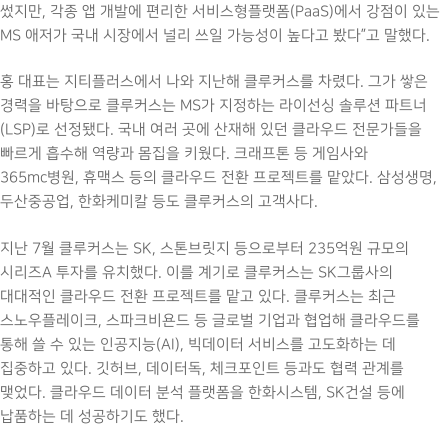
썼지만, 각종 앱 개발에 편리한 서비스형플랫폼(PaaS)에서 강점이 있는
MS 애저가 국내 시장에서 널리 쓰일 가능성이 높다고 봤다”고 말했다.
홍 대표는 지티플러스에서 나와 지난해 클루커스를 차렸다. 그가 쌓은
경력을 바탕으로 클루커스는 MS가 지정하는 라이선싱 솔루션 파트너
(LSP)로 선정됐다. 국내 여러 곳에 산재해 있던 클라우드 전문가들을
빠르게 흡수해 역량과 몸집을 키웠다. 크래프톤 등 게임사와
365mc병원, 휴맥스 등의 클라우드 전환 프로젝트를 맡았다. 삼성생명,
두산중공업, 한화케미칼 등도 클루커스의 고객사다.
지난 7월 클루커스는 SK, 스톤브릿지 등으로부터 235억원 규모의
시리즈A 투자를 유치했다. 이를 계기로 클루커스는 SK그룹사의
대대적인 클라우드 전환 프로젝트를 맡고 있다. 클루커스는 최근
스노우플레이크, 스파크비욘드 등 글로벌 기업과 협업해 클라우드를
통해 쓸 수 있는 인공지능(AI), 빅데이터 서비스를 고도화하는 데
집중하고 있다. 깃허브, 데이터독, 체크포인트 등과도 협력 관계를
맺었다. 클라우드 데이터 분석 플랫폼을 한화시스템, SK건설 등에
납품하는 데 성공하기도 했다.