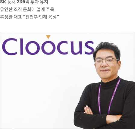
SK 등서 235억 투자 유치
유연한 조직 문화에 업계 주목
홍성완 대표 “전천후 인재 육성”